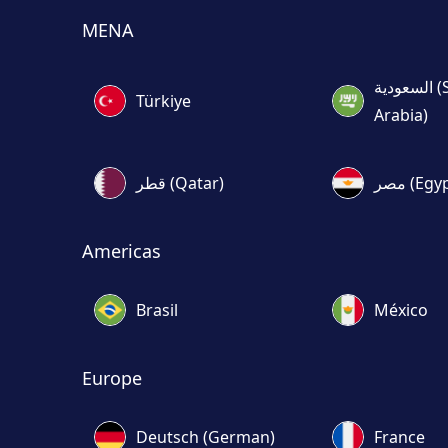
MENA
السعودية (Saudi
Türkiye
Arabia)
مصر (Egy
قطر (Qatar)
Americas
Brasil
México
Europe
Deutsch (German)
France