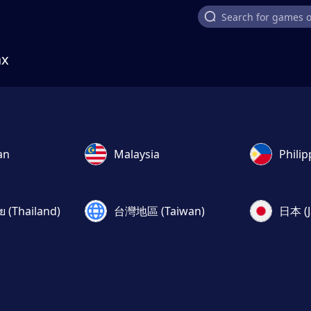
ax
an
Malaysia
Philip
 (Thailand)
台灣地區 (Taiwan)
日本 (J