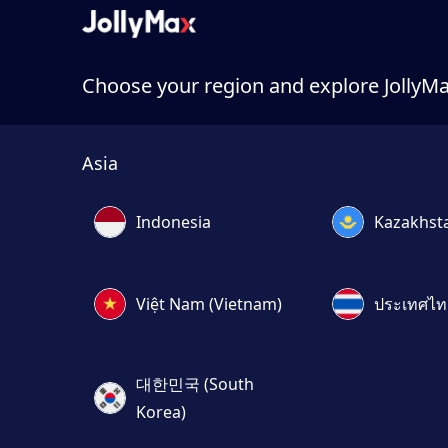
Choose your region and explore JollyM
Asia
Indonesia
Kazakhst
Việt Nam (Vietnam)
ประเทศไทย
대한민국 (South
Korea)