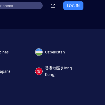
LOG IN
pines
Uzbekistan
香港地區 (Hong
apan)
Kong)