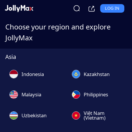
LOG IN
Choose your region and explore
JollyMax
Asia
Indonesia
Kazakhstan
Malaysia
Philippines
Việt Nam
Uzbekistan
(Vietnam)