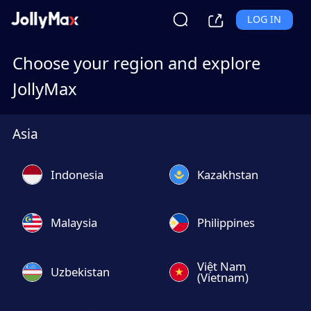
LOG IN
Choose your region and explore
JollyMax
Asia
Indonesia
Kazakhstan
Malaysia
Philippines
Việt Nam
Uzbekistan
(Vietnam)