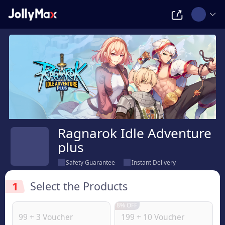
Ragnarok Idle Adventure
plus
Safety Guarantee
Instant Delivery
1
Select the Products
8% OFF
99 + 3 Voucher
199 + 10 Voucher