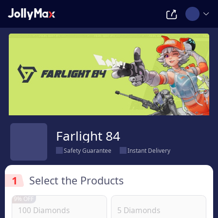
Farlight 84
Safety Guarantee
Instant Delivery
1
Select the Products
9% OFF
100 Diamonds
5 Diamonds