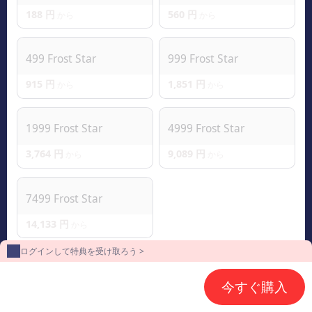
188 円
560 円
から
から
499 Frost Star
999 Frost Star
915 円
1,851 円
から
から
1999 Frost Star
4999 Frost Star
3,764 円
9,089 円
から
から
7499 Frost Star
14,133 円
から
ログインして特典を受け取ろう >
2
支払い方法
今すぐ購入