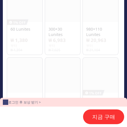
1% OFF
60 Lunites
300+30
980+110
Lunites
Lunites
₩ 1,380
₩ 6,983
₩ 20,963
부터
부터
부터
₩ 1,394
₩ 7,025
₩ 21,104
1% OFF
1980+260
3280+600
6480+1600
로그인 후 보상 받기 >
Lunites
Lunites
Lunites
₩ 41,926
₩ 69,886
₩ 138,280
지금 구매
부터
부터
부터
₩ 42,222
₩ 70,379
₩ 140,772