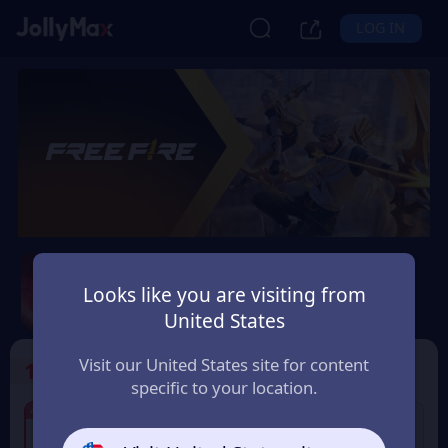
LOG IN
Free Fire
Looks like you are visiting from
Safety Guarantee
Instant Delivery
United States
Россия (Russia)
Visit our United States site for content
1
Select the Products
specific to your location.
4% OFF
4% OFF
Набор для новичка
100 + 10
алмазов